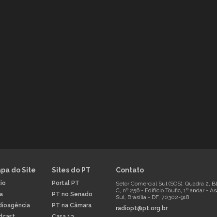
pa do Site
Sites do PT
Contato
cio
Portal PT
Setor Comercial Sul (SCS), Quadra 2, B
C, nº 256 - Edifício Toufic, 1º andar - A
la
PT no Senado
Sul, Brasília - DF, 70302-918
dioagência
PT na Câmara
radiopt@pt.org.br
dcast
Casa 13