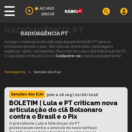
AO VIVO
DISCURSO Presidente Lula participa da convenção 
RADIOAGÊNCIA PT
RADIOAGÊNCIA PT
Acesse o material produzido pela equipe da Rádio PT para as
emissoras de todo o país. São notícias, entrevistas, reportagens
especiais, spots, campanhas, discursos do Lula e das lideranças do PT.
O uso deste conteúdo é livre.
Cadastre-se
e baixe gratuitamente!
Radioagência
>
Sancoes Dos Eua
Sanções dos EUA
3min e 28 seg
|
02/06/2026
BOLETIM | Lula e PT criticam nova
articulação do clã Bolsonaro
contra o Brasil e o Pix
O presidente Lula e lideranças do PT
protestaram contra o anúncio do novo tarifaço