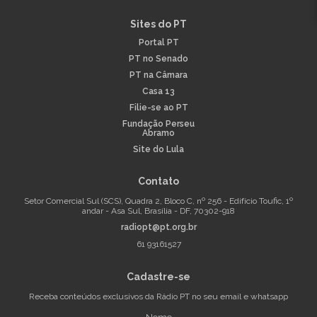
Sites do PT
Portal PT
PT no Senado
PT na Câmara
Casa 13
Filie-se ao PT
Fundação Perseu
Abramo
Site do Lula
Contato
Setor Comercial Sul (SCS), Quadra 2, Bloco C, nº 256 - Edifício Toufic, 1º
andar - Asa Sul, Brasília - DF, 70302-918
radiopt@pt.org.br
61 93161527
Cadastre-se
Receba conteúdos exclusivos da Rádio PT no seu email e whatsapp