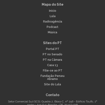
Mapa do Site
Início
Lula
Radioagência
Podcast
Música
Sites do PT
Portal PT
PT no Senado
PT na Câmara
Casa 13
Filie-se ao PT
Fundação Perseu
Abramo
Site do Lula
Contato
Setor Comercial Sul (SCS), Quadra 2, Bloco C, nº 256 - Edifício Toufic, 1º
andar - Asa Sul, Brasília - DF, 70302-918