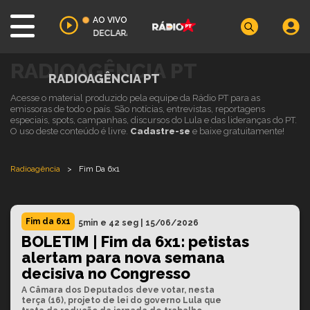
AO VIVO
DECLARAÇÃO À IMPRENSA Presidente Lula e o preside
RADIOAGÊNCIA PT
RADIOAGÊNCIA PT
Acesse o material produzido pela equipe da Rádio PT para as
emissoras de todo o país. São notícias, entrevistas, reportagens
especiais, spots, campanhas, discursos do Lula e das lideranças do PT.
O uso deste conteúdo é livre.
Cadastre-se
e baixe gratuitamente!
Radioagência
>
Fim Da 6x1
Fim da 6x1
5min e 42 seg
|
15/06/2026
BOLETIM | Fim da 6x1: petistas
alertam para nova semana
decisiva no Congresso
A Câmara dos Deputados deve votar, nesta
terça (16), projeto de lei do governo Lula que