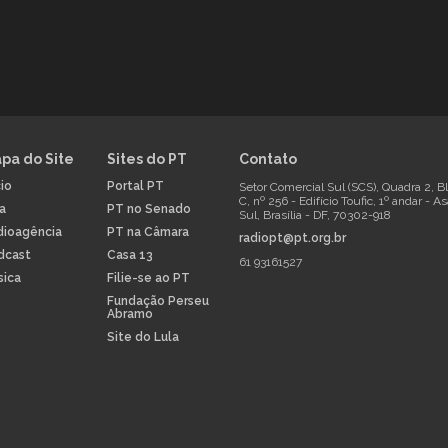
pa do Site
Sites do PT
Contato
cio
Portal PT
Setor Comercial Sul (SCS), Quadra 2, B
C, nº 256 - Edifício Toufic, 1º andar - A
la
PT no Senado
Sul, Brasília - DF, 70302-918
dioagência
PT na Câmara
radiopt@pt.org.br
dcast
Casa 13
61 93161527
sica
Filie-se ao PT
Fundação Perseu
Abramo
Site do Lula