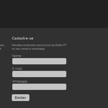
Cadastre-se
loco
Receba conteúdos exclusivos da Rádio PT
sa
no seu email e whatsapp
Nome
E-mail
Whatsapp
Enviar