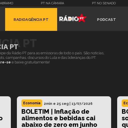
 ABRAMO
PT NA CÂMARA
PT NO SENADO
RADIOAGÊNCIA PT
PODCAST
 brasileiro é quem decide os rumos deste país
CIA PT
IA PT
pe da Rádio PT para as emissoras de todo o país. São notícias,
pots, campanhas, discursos do Lula e das lideranças do PT.
re-se
e baixe gratuitamente!
Economia
Ec
2min e 25 seg
|
13/07/2026
BOLETIM | Inflação de
B
o
alimentos e bebidas cai
s
abaixo de zero em junho
q