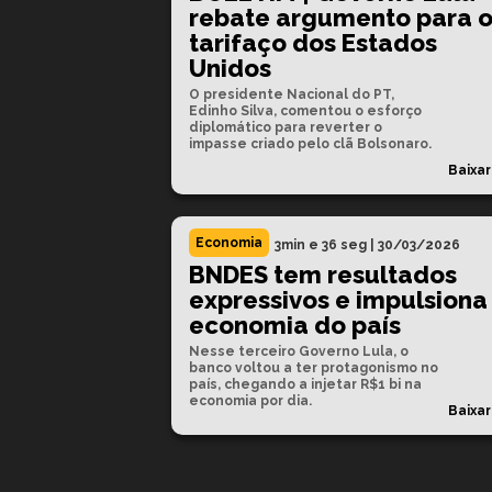
rebate argumento para 
tarifaço dos Estados
Unidos
O presidente Nacional do PT,
Edinho Silva, comentou o esforço
diplomático para reverter o
impasse criado pelo clã Bolsonaro.
Baixar
Economia
3min e 36 seg
|
30/03/2026
BNDES tem resultados
expressivos e impulsiona
economia do país
Nesse terceiro Governo Lula, o
banco voltou a ter protagonismo no
país, chegando a injetar R$1 bi na
economia por dia.
Baixar