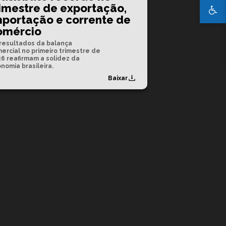
rimestre de exportação,
mportação e corrente de
omércio
resultados da balança
ercial no primeiro trimestre de
6 reafirmam a solidez da
nomia brasileira.
Baixar