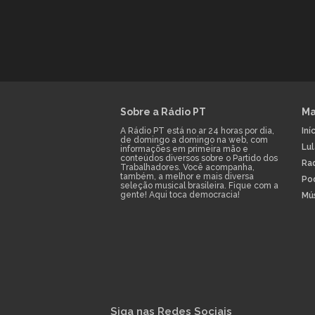
Sobre a Rádio PT
Ma
A Rádio PT está no ar 24 horas por dia,
Iní
de domingo a domingo na web, com
Lu
informações em primeira mão e
conteúdos diversos sobre o Partido dos
Ra
Trabalhadores. Você acompanha,
também, a melhor e mais diversa
Po
seleção musical brasileira. Fique com a
gente! Aqui toca democracia!
Mú
Siga nas Redes Sociais