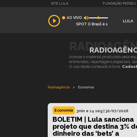
SITE LULA
FUNDAÇÃO PERSEU
AO VIVO
LULA
SPOT O Brasil é soberano e o povo
RADIOAGÊN
RADIOAGÊNC
Acesse o material produzido pela equi
entrevistas, reportagens especiais, s
O uso deste conteúdo é livre.
Cadast
Radioagência
>
Economia
Economia
3min e 14 seg
|
30/07/2026
BOLETIM | Lula sanciona
projeto que destina 3% d
dinheiro das ‘bets’ a