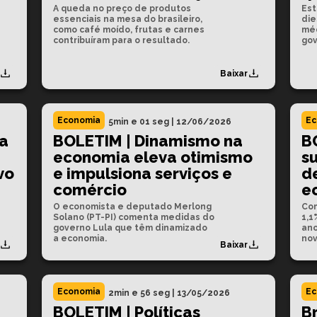
A queda no preço de produtos
Est
essenciais na mesa do brasileiro,
die
como café moído, frutas e carnes
méd
contribuíram para o resultado.
gov
Baixar
Economia
Ec
5min e 01 seg
|
12/06/2026
a
BOLETIM | Dinamismo na
B
economia eleva otimismo
s
vo
e impulsiona serviços e
d
comércio
e
O economista e deputado Merlong
Com
Solano (PT-PI) comenta medidas do
1,1
governo Lula que têm dinamizado
ano
a economia.
nov
Baixar
Economia
Ec
2min e 56 seg
|
13/05/2026
BOLETIM | Políticas
Br