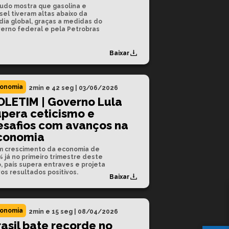
udo mostra que gasolina e
sel tiveram altas abaixo da
ia global, graças a medidas do
erno federal e pela Petrobras
Baixar
onomia
2min e 42 seg
|
03/06/2026
OLETIM | Governo Lula
upera ceticismo e
esafios com avanços na
conomia
 crescimento da economia de
% já no primeiro trimestre deste
, país supera entraves e projeta
os resultados positivos.
Baixar
onomia
2min e 15 seg
|
08/04/2026
asil bate recorde no