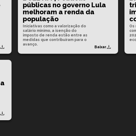
o
públicas no governo Lula
t
melhoram a renda da
i
população
c
Iniciativas como a valorização do
Os 
salário mínimo, a isenção do
com
imposto de renda estão entre as
202
medidas que contribuíram para o
eco
avanço.
Baixar
 a