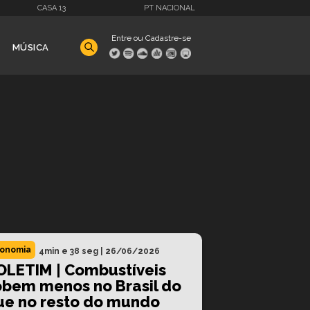
CASA 13
PT NACIONAL
Entre ou Cadastre-se
MÚSICA
onomia
4min e 38 seg
|
26/06/2026
OLETIM | Combustíveis
obem menos no Brasil do
ue no resto do mundo